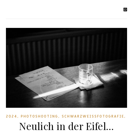
,
,
,
2024
PHOTOSHOOTING
SCHWARZWEISSFOTOGRAFIE
W
Neulich in der Eifel…